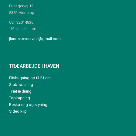
Fusagervej 12
8382 Hinnerup
Cvr: 32014836
Tlf.: 23 37 11 98
jlundskovservice@gmail.com
TRÆARBEJDE I HAVEN
Flishugning op til 21 cm
Stubfræsning
Træfældning
Topkapning
Beskæring og styning
Video klip